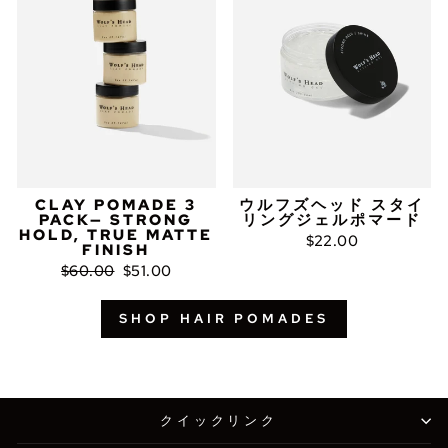
ス
CLAY POMADE 3
ウルフズヘッド スタイ
PACK— STRONG
リングジェルポマード
HOLD, TRUE MATTE
$22.00
FINISH
通
セ
$60.00
$51.00
常
ー
価
ル
格
ス
SHOP HAIR POMADES
プ
ラ
イ
ス
クイックリンク