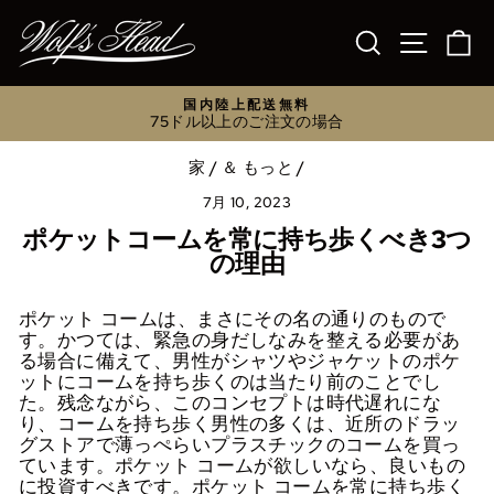
コ
ン
検索
サイトナ
カ
テ
ン
ツ
国内陸上配送無料
に
75ドル以上のご注文の場合
ス
ス
ラ
キ
家
/
＆ もっと
/
イ
ッ
ド
プ
7月 10, 2023
シ
ョ
ポケットコームを常に持ち歩くべき3つ
ー
の理由
を
一
時
ポケット コームは、まさにその名の通りのもので
停
す。かつては、緊急の身だしなみを整える必要があ
止
る場合に備えて、男性がシャツやジャケットのポケ
ットにコームを持ち歩くのは当たり前のことでし
た。残念ながら、このコンセプトは時代遅れにな
り、コームを持ち歩く男性の多くは、近所のドラッ
グストアで薄っぺらいプラスチックのコームを買っ
ています。ポケット コームが欲しいなら、良いもの
に投資すべきです。ポケット コームを常に持ち歩く