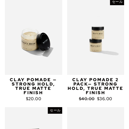
セール
CLAY POMADE —
CLAY POMADE 2
STRONG HOLD,
PACK— STRONG
TRUE MATTE
HOLD, TRUE MATTE
FINISH
FINISH
通
セ
$20.00
$40.00
$36.00
常
ー
価
ル
セール
格
ス
プ
ラ
イ