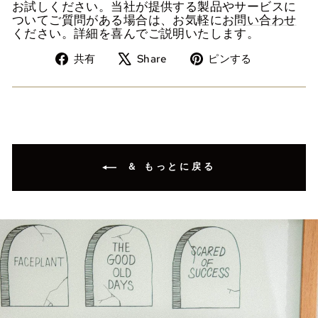
お試しください。当社が提供する製品やサービスに
ついてご質問がある場合は、お気軽に
お問い合わせ
ください。詳細を喜んでご説明いたします。
Facebook
Tweet
Pinterest
共有
Share
ピンする
で
on
に
シ
X
ピ
ェ
ン
ア
留
め
す
る
＆ もっとに戻る